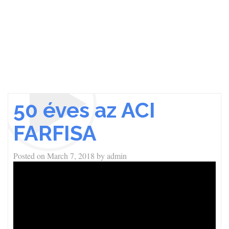
50 éves az ACI
FARFISA
Posted on
March 7, 2018
by
admin