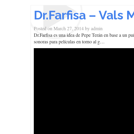
Dr.Farfisa – Vals 
Posted on
March 27, 2014
by
admin
Dr.Farfisa es una idea de Pepe Terán en base a un p
sonoras para películas en torno al g…