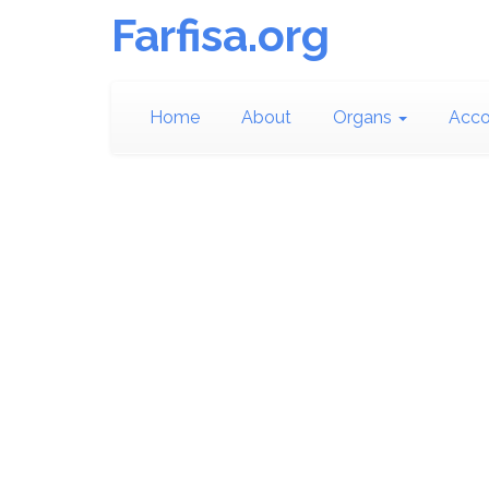
Farfisa.org
Home
About
Organs
Acco