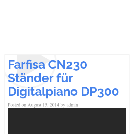
Farfisa CN230
Ständer für
Digitalpiano DP300
Posted on
August 15, 2014
by
admin