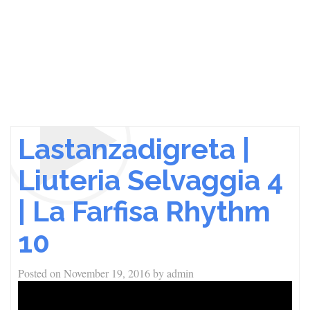
Lastanzadigreta |
Liuteria Selvaggia 4
| La Farfisa Rhythm
10
Posted on
November 19, 2016
by
admin